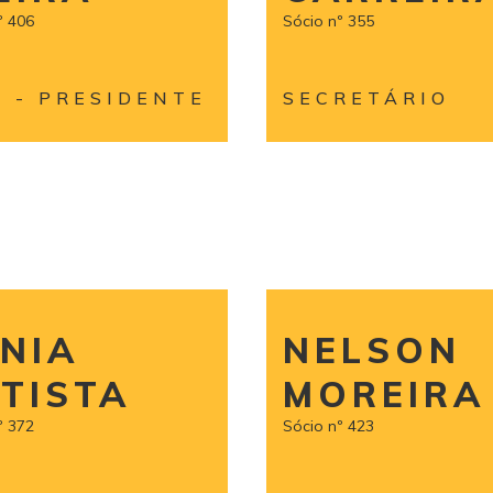
º 406
Sócio nº 355
E - PRESIDENTE
SECRETÁRIO
NIA
NELSON
TISTA
MOREIRA
º 372
Sócio nº 423