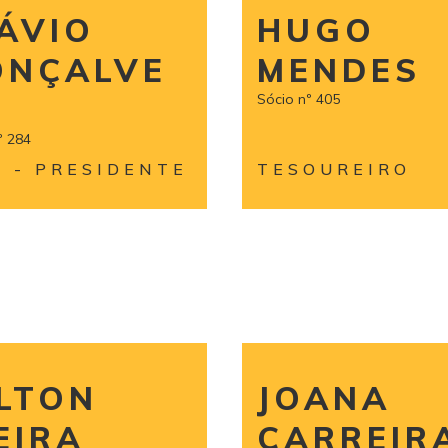
ÁVIO
HUGO
ONÇALVE
MENDES
Sócio nº 405
º 284
E - PRESIDENTE
TESOUREIRO
LTON
JOANA
EIRA
CARREIR